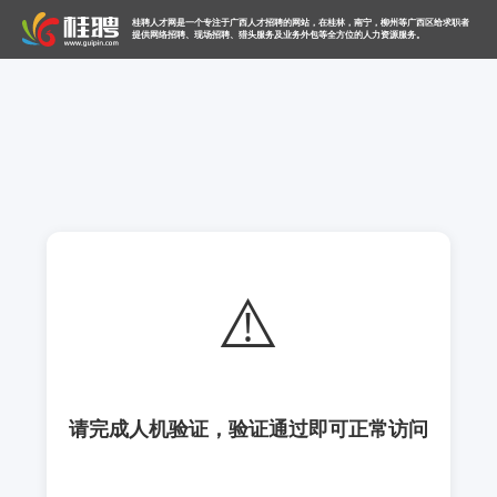
桂聘人才网是一个专注于广西人才招聘的网站，在桂林，南宁，柳州等广西区给求职者
提供网络招聘、现场招聘、猎头服务及业务外包等全方位的人力资源服务。
⚠️
请完成人机验证，验证通过即可正常访问