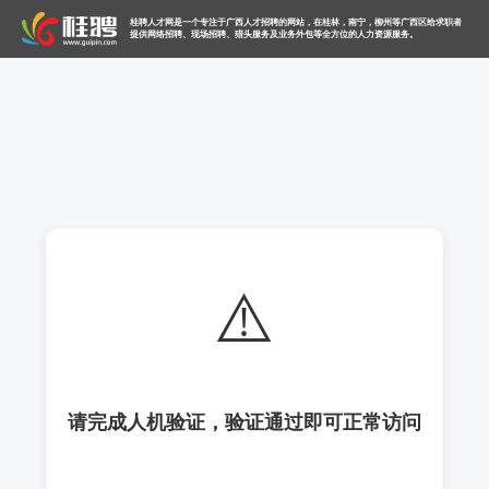
桂聘人才网是一个专注于广西人才招聘的网站，在桂林，南宁，柳州等广西区给求职者
提供网络招聘、现场招聘、猎头服务及业务外包等全方位的人力资源服务。
⚠️
请完成人机验证，验证通过即可正常访问