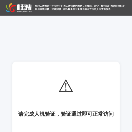
桂聘人才网是一个专注于广西人才招聘的网站，在桂林，南宁，柳州等广西区给求职者
提供网络招聘、现场招聘、猎头服务及业务外包等全方位的人力资源服务。
⚠️
请完成人机验证，验证通过即可正常访问