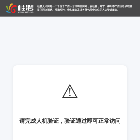
桂聘人才网是一个专注于广西人才招聘的网站，在桂林，南宁，柳州等广西区给求职者
提供网络招聘、现场招聘、猎头服务及业务外包等全方位的人力资源服务。
⚠️
请完成人机验证，验证通过即可正常访问