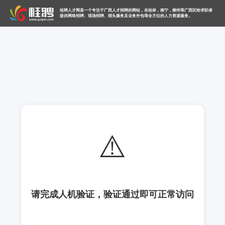
桂聘人才网是一个专注于广西人才招聘的网站，在桂林，南宁，柳州等广西区给求职者
提供网络招聘、现场招聘、猎头服务及业务外包等全方位的人力资源服务。
⚠️
请完成人机验证，验证通过即可正常访问