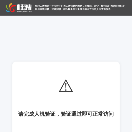
桂聘人才网是一个专注于广西人才招聘的网站，在桂林，南宁，柳州等广西区给求职者
提供网络招聘、现场招聘、猎头服务及业务外包等全方位的人力资源服务。
⚠️
请完成人机验证，验证通过即可正常访问