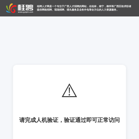
桂聘人才网是一个专注于广西人才招聘的网站，在桂林，南宁，柳州等广西区给求职者
提供网络招聘、现场招聘、猎头服务及业务外包等全方位的人力资源服务。
⚠️
请完成人机验证，验证通过即可正常访问