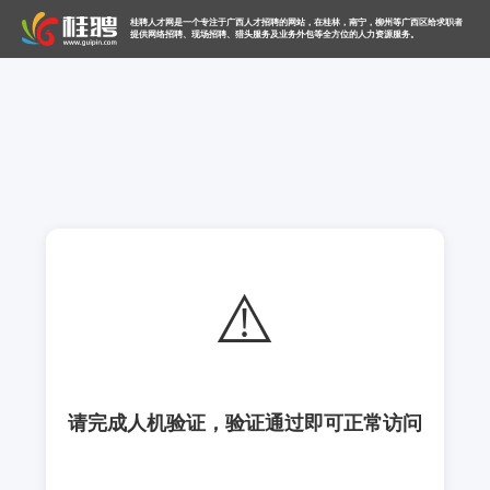
桂聘人才网是一个专注于广西人才招聘的网站，在桂林，南宁，柳州等广西区给求职者
提供网络招聘、现场招聘、猎头服务及业务外包等全方位的人力资源服务。
⚠️
请完成人机验证，验证通过即可正常访问