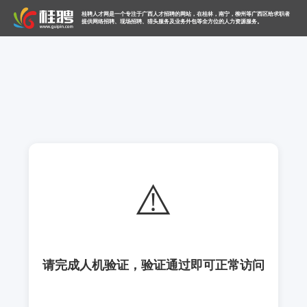
桂聘人才网是一个专注于广西人才招聘的网站，在桂林，南宁，柳州等广西区给求职者
提供网络招聘、现场招聘、猎头服务及业务外包等全方位的人力资源服务。
⚠️
请完成人机验证，验证通过即可正常访问