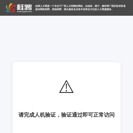
桂聘人才网是一个专注于广西人才招聘的网站，在桂林，南宁，柳州等广西区给求职者
提供网络招聘、现场招聘、猎头服务及业务外包等全方位的人力资源服务。
⚠️
请完成人机验证，验证通过即可正常访问