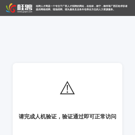
桂聘人才网是一个专注于广西人才招聘的网站，在桂林，南宁，柳州等广西区给求职者
提供网络招聘、现场招聘、猎头服务及业务外包等全方位的人力资源服务。
⚠️
请完成人机验证，验证通过即可正常访问