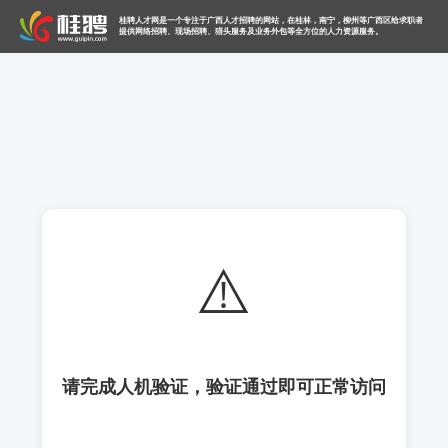
桂聘人才网是一个专注于广西人才招聘的网站，在桂林，南宁，柳州等广西区给求职者
提供网络招聘、现场招聘、猎头服务及业务外包等全方位的人力资源服务。
⚠️
请完成人机验证，验证通过即可正常访问