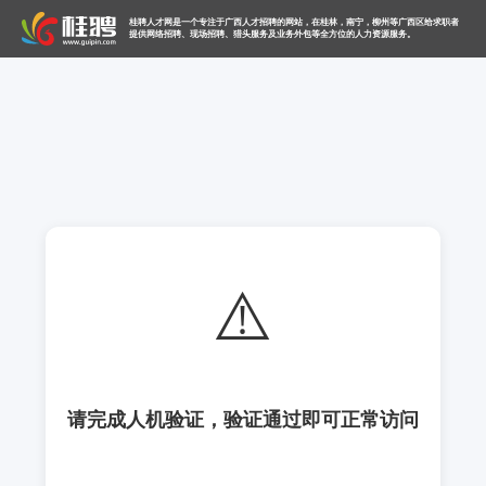
桂聘人才网是一个专注于广西人才招聘的网站，在桂林，南宁，柳州等广西区给求职者
提供网络招聘、现场招聘、猎头服务及业务外包等全方位的人力资源服务。
⚠️
请完成人机验证，验证通过即可正常访问