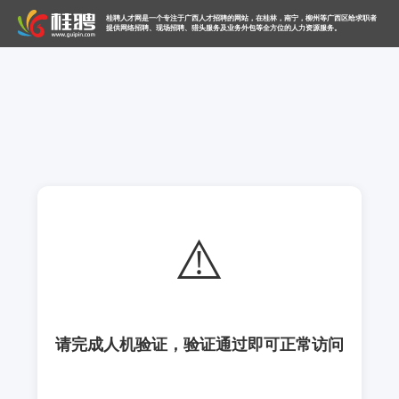
桂聘人才网是一个专注于广西人才招聘的网站，在桂林，南宁，柳州等广西区给求职者
提供网络招聘、现场招聘、猎头服务及业务外包等全方位的人力资源服务。
⚠️
请完成人机验证，验证通过即可正常访问