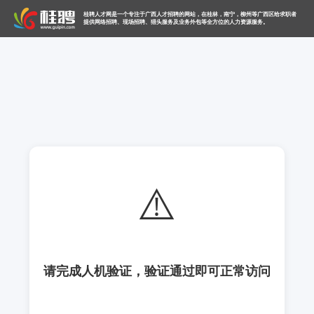
桂聘人才网是一个专注于广西人才招聘的网站，在桂林，南宁，柳州等广西区给求职者
提供网络招聘、现场招聘、猎头服务及业务外包等全方位的人力资源服务。
⚠️
请完成人机验证，验证通过即可正常访问