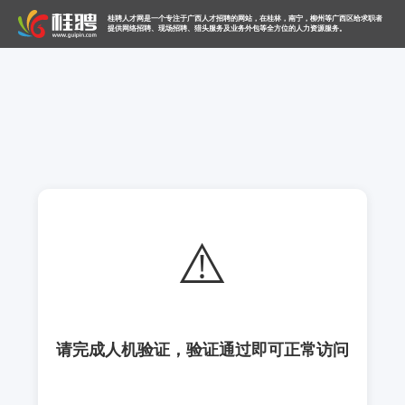
桂聘人才网是一个专注于广西人才招聘的网站，在桂林，南宁，柳州等广西区给求职者
提供网络招聘、现场招聘、猎头服务及业务外包等全方位的人力资源服务。
⚠️
请完成人机验证，验证通过即可正常访问