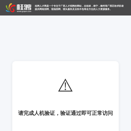
桂聘人才网是一个专注于广西人才招聘的网站，在桂林，南宁，柳州等广西区给求职者
提供网络招聘、现场招聘、猎头服务及业务外包等全方位的人力资源服务。
⚠️
请完成人机验证，验证通过即可正常访问