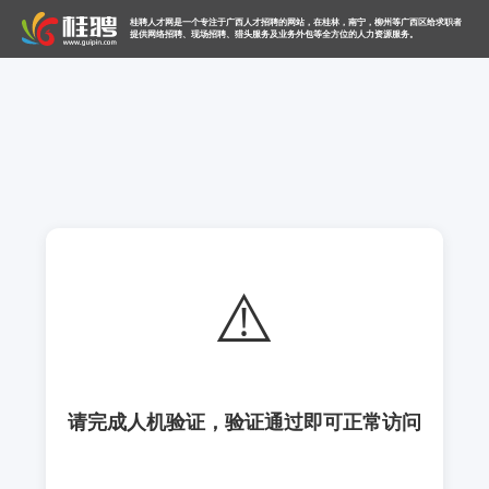
桂聘人才网是一个专注于广西人才招聘的网站，在桂林，南宁，柳州等广西区给求职者
提供网络招聘、现场招聘、猎头服务及业务外包等全方位的人力资源服务。
⚠️
请完成人机验证，验证通过即可正常访问