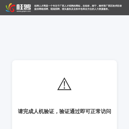
桂聘人才网是一个专注于广西人才招聘的网站，在桂林，南宁，柳州等广西区给求职者
提供网络招聘、现场招聘、猎头服务及业务外包等全方位的人力资源服务。
⚠️
请完成人机验证，验证通过即可正常访问