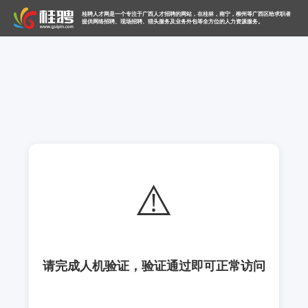
桂聘人才网是一个专注于广西人才招聘的网站，在桂林，南宁，柳州等广西区给求职者
提供网络招聘、现场招聘、猎头服务及业务外包等全方位的人力资源服务。
⚠️
请完成人机验证，验证通过即可正常访问