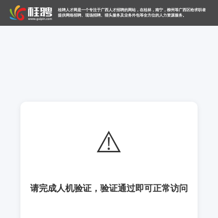
桂聘人才网是一个专注于广西人才招聘的网站，在桂林，南宁，柳州等广西区给求职者
提供网络招聘、现场招聘、猎头服务及业务外包等全方位的人力资源服务。
⚠️
请完成人机验证，验证通过即可正常访问