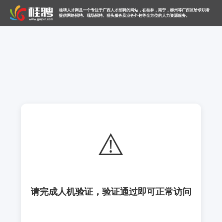
桂聘人才网是一个专注于广西人才招聘的网站，在桂林，南宁，柳州等广西区给求职者
提供网络招聘、现场招聘、猎头服务及业务外包等全方位的人力资源服务。
⚠️
请完成人机验证，验证通过即可正常访问