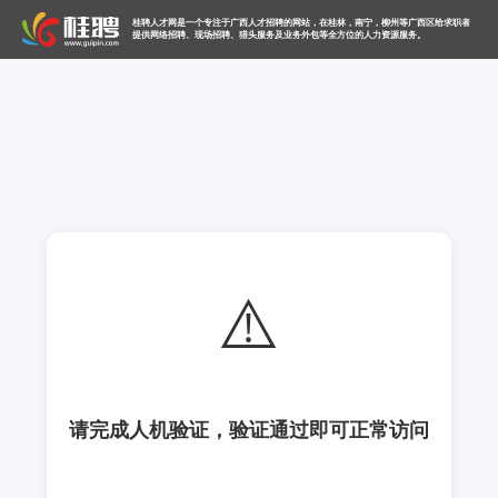
桂聘人才网是一个专注于广西人才招聘的网站，在桂林，南宁，柳州等广西区给求职者
提供网络招聘、现场招聘、猎头服务及业务外包等全方位的人力资源服务。
⚠️
请完成人机验证，验证通过即可正常访问