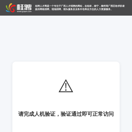
桂聘人才网是一个专注于广西人才招聘的网站，在桂林，南宁，柳州等广西区给求职者
提供网络招聘、现场招聘、猎头服务及业务外包等全方位的人力资源服务。
⚠️
请完成人机验证，验证通过即可正常访问