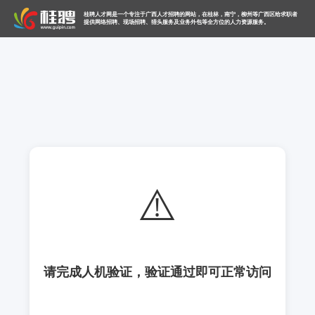
桂聘人才网是一个专注于广西人才招聘的网站，在桂林，南宁，柳州等广西区给求职者
提供网络招聘、现场招聘、猎头服务及业务外包等全方位的人力资源服务。
⚠️
请完成人机验证，验证通过即可正常访问