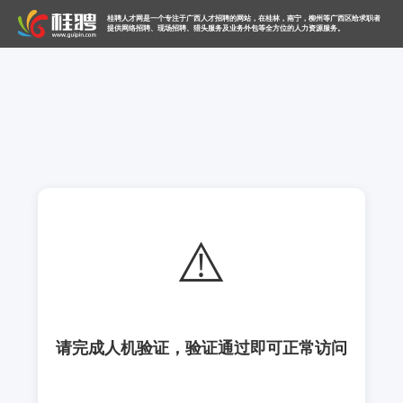
桂聘人才网是一个专注于广西人才招聘的网站，在桂林，南宁，柳州等广西区给求职者
提供网络招聘、现场招聘、猎头服务及业务外包等全方位的人力资源服务。
⚠️
请完成人机验证，验证通过即可正常访问