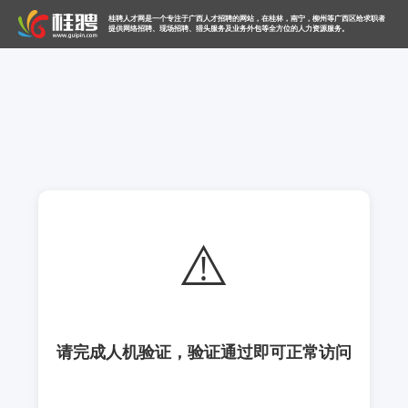
桂聘人才网是一个专注于广西人才招聘的网站，在桂林，南宁，柳州等广西区给求职者
提供网络招聘、现场招聘、猎头服务及业务外包等全方位的人力资源服务。
⚠️
请完成人机验证，验证通过即可正常访问