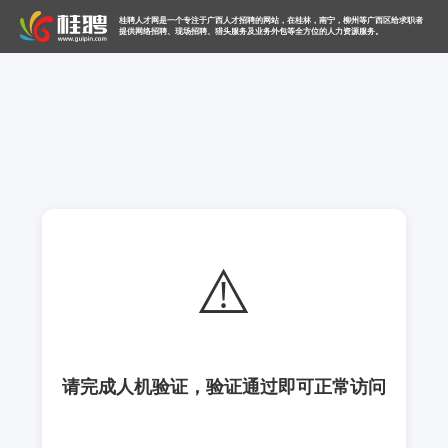
桂聘人才网是一个专注于广西人才招聘的网站，在桂林，南宁，柳州等广西区给求职者
提供网络招聘、现场招聘、猎头服务及业务外包等全方位的人力资源服务。
⚠️
请完成人机验证，验证通过即可正常访问