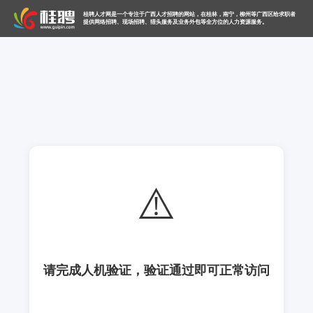
桂聘人才网是一个专注于广西人才招聘的网站，在桂林，南宁，柳州等广西区给求职者
提供网络招聘、现场招聘、猎头服务及业务外包等全方位的人力资源服务。
⚠️
请完成人机验证，验证通过即可正常访问