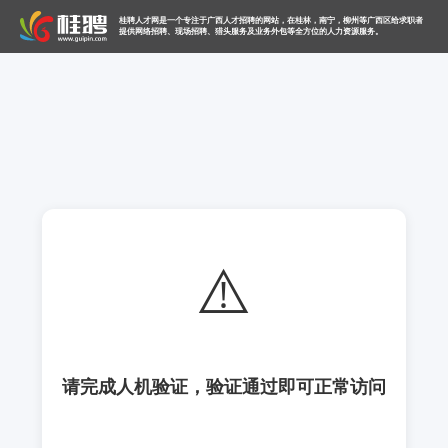
桂聘人才网是一个专注于广西人才招聘的网站，在桂林，南宁，柳州等广西区给求职者
提供网络招聘、现场招聘、猎头服务及业务外包等全方位的人力资源服务。
⚠️
请完成人机验证，验证通过即可正常访问