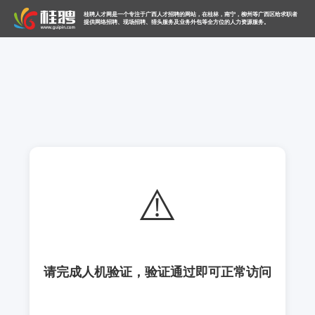
桂聘人才网是一个专注于广西人才招聘的网站，在桂林，南宁，柳州等广西区给求职者
提供网络招聘、现场招聘、猎头服务及业务外包等全方位的人力资源服务。
⚠️
请完成人机验证，验证通过即可正常访问