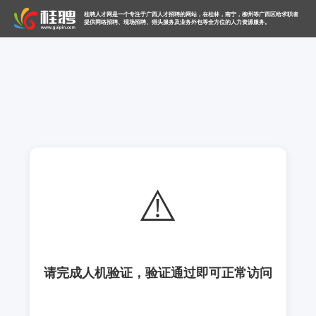
桂聘人才网是一个专注于广西人才招聘的网站，在桂林，南宁，柳州等广西区给求职者
提供网络招聘、现场招聘、猎头服务及业务外包等全方位的人力资源服务。
⚠️
请完成人机验证，验证通过即可正常访问