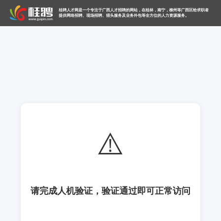
桂聘人才网是一个专注于广西人才招聘的网站，在桂林，南宁，柳州等广西区给求职者
提供网络招聘、现场招聘、猎头服务及业务外包等全方位的人力资源服务。
⚠️
请完成人机验证，验证通过即可正常访问