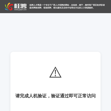
桂聘人才网是一个专注于广西人才招聘的网站，在桂林，南宁，柳州等广西区给求职者
提供网络招聘、现场招聘、猎头服务及业务外包等全方位的人力资源服务。
⚠️
请完成人机验证，验证通过即可正常访问