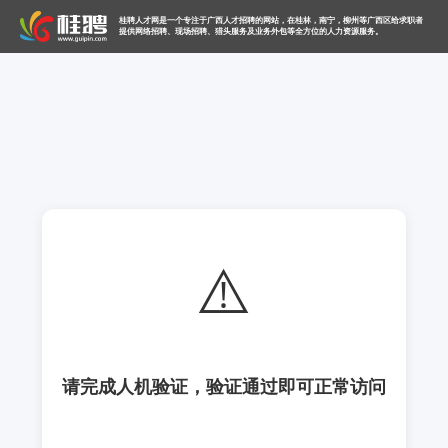
桂聘人才网是一个专注于广西人才招聘的网站，在桂林，南宁，柳州等广西区给求职者
提供网络招聘、现场招聘、猎头服务及业务外包等全方位的人力资源服务。
⚠️
请完成人机验证，验证通过即可正常访问