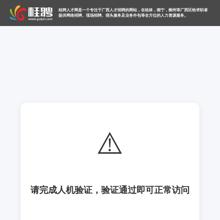
桂聘人才网是一个专注于广西人才招聘的网站，在桂林，南宁，柳州等广西区给求职者
提供网络招聘、现场招聘、猎头服务及业务外包等全方位的人力资源服务。
⚠️
请完成人机验证，验证通过即可正常访问