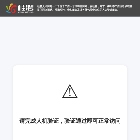
桂聘人才网是一个专注于广西人才招聘的网站，在桂林，南宁，柳州等广西区给求职者
提供网络招聘、现场招聘、猎头服务及业务外包等全方位的人力资源服务。
⚠️
请完成人机验证，验证通过即可正常访问