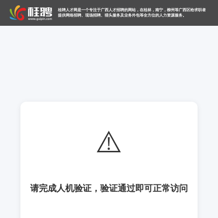
桂聘人才网是一个专注于广西人才招聘的网站，在桂林，南宁，柳州等广西区给求职者
提供网络招聘、现场招聘、猎头服务及业务外包等全方位的人力资源服务。
⚠️
请完成人机验证，验证通过即可正常访问