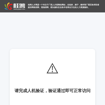
桂聘人才网是一个专注于广西人才招聘的网站，在桂林，南宁，柳州等广西区给求职者
提供网络招聘、现场招聘、猎头服务及业务外包等全方位的人力资源服务。
⚠️
请完成人机验证，验证通过即可正常访问