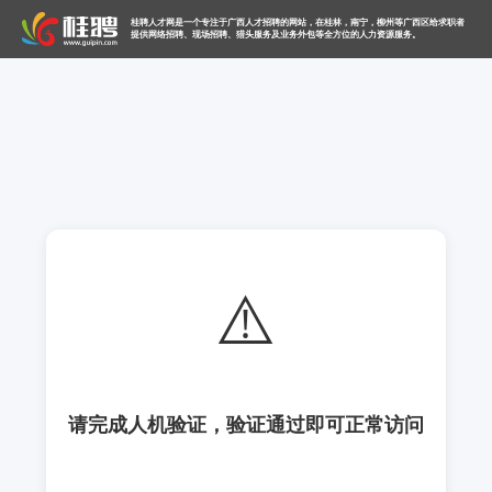
桂聘人才网是一个专注于广西人才招聘的网站，在桂林，南宁，柳州等广西区给求职者
提供网络招聘、现场招聘、猎头服务及业务外包等全方位的人力资源服务。
⚠️
请完成人机验证，验证通过即可正常访问