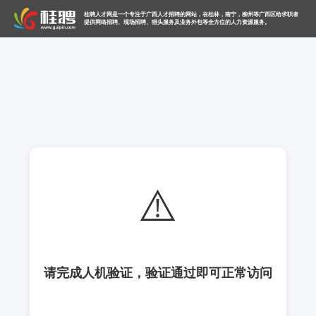
桂聘人才网是一个专注于广西人才招聘的网站，在桂林，南宁，柳州等广西区给求职者
提供网络招聘、现场招聘、猎头服务及业务外包等全方位的人力资源服务。
⚠️
请完成人机验证，验证通过即可正常访问