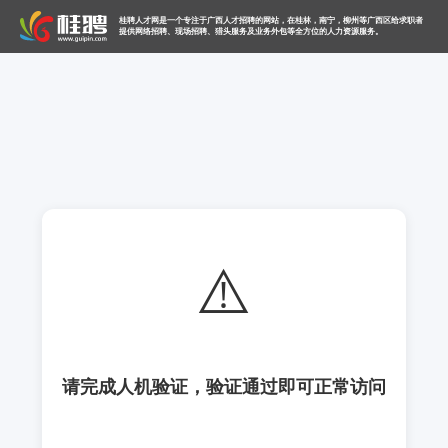
桂聘人才网是一个专注于广西人才招聘的网站，在桂林，南宁，柳州等广西区给求职者
提供网络招聘、现场招聘、猎头服务及业务外包等全方位的人力资源服务。
⚠️
请完成人机验证，验证通过即可正常访问