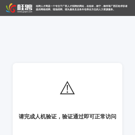
桂聘人才网是一个专注于广西人才招聘的网站，在桂林，南宁，柳州等广西区给求职者
提供网络招聘、现场招聘、猎头服务及业务外包等全方位的人力资源服务。
⚠️
请完成人机验证，验证通过即可正常访问