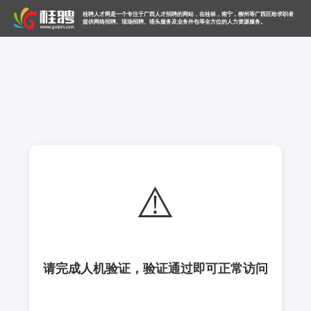
桂聘人才网是一个专注于广西人才招聘的网站，在桂林，南宁，柳州等广西区给求职者
提供网络招聘、现场招聘、猎头服务及业务外包等全方位的人力资源服务。
⚠️
请完成人机验证，验证通过即可正常访问