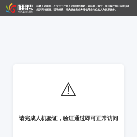
桂聘人才网是一个专注于广西人才招聘的网站，在桂林，南宁，柳州等广西区给求职者
提供网络招聘、现场招聘、猎头服务及业务外包等全方位的人力资源服务。
⚠️
请完成人机验证，验证通过即可正常访问