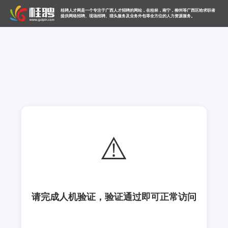
桂聘人才网是一个专注于广西人才招聘的网站，在桂林，南宁，柳州等广西区给求职者
提供网络招聘、现场招聘、猎头服务及业务外包等全方位的人力资源服务。
⚠️
请完成人机验证，验证通过即可正常访问