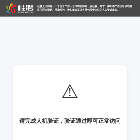
桂聘人才网是一个专注于广西人才招聘的网站，在桂林，南宁，柳州等广西区给求职者
提供网络招聘、现场招聘、猎头服务及业务外包等全方位的人力资源服务。
⚠️
请完成人机验证，验证通过即可正常访问