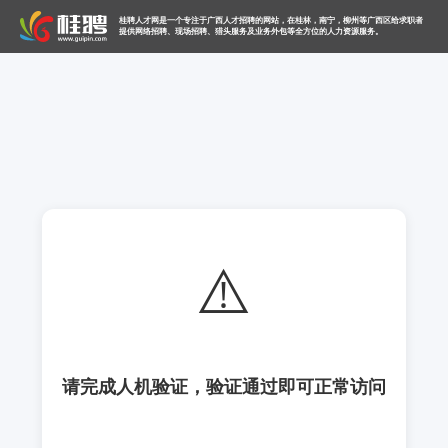
桂聘人才网是一个专注于广西人才招聘的网站，在桂林，南宁，柳州等广西区给求职者
提供网络招聘、现场招聘、猎头服务及业务外包等全方位的人力资源服务。
⚠️
请完成人机验证，验证通过即可正常访问