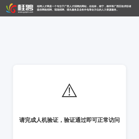
桂聘人才网是一个专注于广西人才招聘的网站，在桂林，南宁，柳州等广西区给求职者
提供网络招聘、现场招聘、猎头服务及业务外包等全方位的人力资源服务。
⚠️
请完成人机验证，验证通过即可正常访问