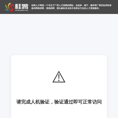
桂聘人才网是一个专注于广西人才招聘的网站，在桂林，南宁，柳州等广西区给求职者
提供网络招聘、现场招聘、猎头服务及业务外包等全方位的人力资源服务。
⚠️
请完成人机验证，验证通过即可正常访问